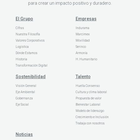
para crear un impacto positivo y duradero.
El Grupo
Empresas
Cifras
Indurama
Nuestra Filosofía
Marcimex
Valores Corporativos
Movilidad
Logística
Serinco
Dónde Estamos
Armonía
Historia
H. Humanitario
Transformación Digital
Sostenibilidad
Talento
Visión General
Huella Consenso
Eje Ambiental
Cultura y clima laboral
Gobernanza
Propuesta de valor
Eje Social
Bienestar Laboral
Modelo de liderazgo
Crecimiento e Inclusión
Trabaja con nosotros
Noticias